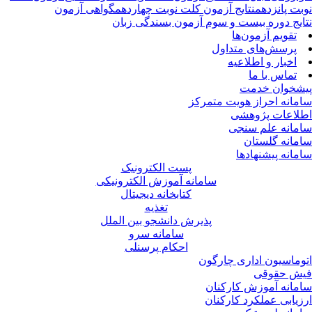
بت پانزدهم
نتایج آزمون کلت نوبت چهاردهم
گواهی آزمون
ایج دوره بیست و سوم آزمون بسندگی زبان
تقویم آزمون‌ها
پرسش‌های متداول
اخبار و اطلاعیه
تماس با ما
شخوان خدمت
مانه احراز هویت متمرکز
لاعات پژوهشی
مانه علم سنجی
مانه گلستان
مانه پیشنهادها
پست الکترونیک
سامانه آموزش الکترونیکی
کتابخانه دیجیتال
تغذیه
پذیرش دانشجو بین الملل
سامانه سرو
احکام پرسنلی
وماسیون اداری چارگون
ش حقوقی
مانه آموزش کارکنان
زیابی عملکرد کارکنان