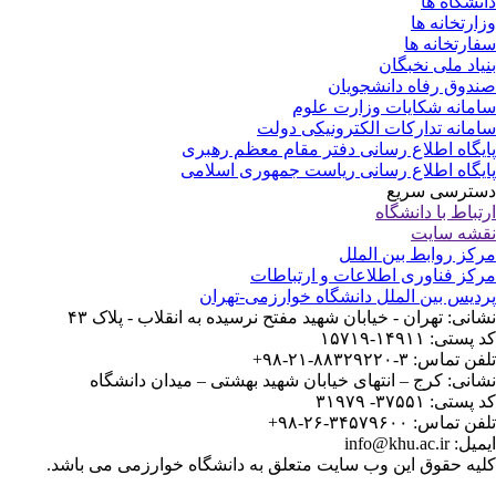
نشگاه ها
ارتخانه ها
ارتخانه ها
یاد ملی نخبگان
دوق رفاه دانشجویان
مانه شکایات وزارت علوم
مانه تدارکات الکترونیکی دولت
یگاه اطلاع رسانی دفتر مقام معظم رهبری
یگاه اطلاع رسانی ریاست جمهوری اسلامی
ترسی سریع
تباط با دانشگاه
شه سایت
کز روابط بین الملل
کز فناوری اطلاعات و ارتباطات
دیس بین الملل دانشگاه خوارزمی-تهران
انی: تهران - خیابان شهید مفتح نرسیده به انقلاب - پلاک ۴۳
ستی: ۱۴۹۱۱-۱۵۷۱۹
 تماس: ۳-۸۸۳۲۹۲۲۰-۲۱-۹۸+
انی: کرج – انتهای خیابان شهید بهشتی – میدان دانشگاه
ستی: ۳۷۵۵۱- ۳۱۹۷۹
 تماس: ۳۴۵۷۹۶۰۰-۲۶-۹۸+
: info@khu.ac.ir
یه حقوق این وب سایت متعلق به دانشگاه خوارزمی می باشد.