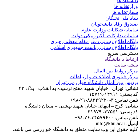
نشگاه ها
ارتخانه ها
ارتخانه ها
یاد ملی نخبگان
دوق رفاه دانشجویان
مانه شکایات وزارت علوم
مانه تدارکات الکترونیکی دولت
یگاه اطلاع رسانی دفتر مقام معظم رهبری
یگاه اطلاع رسانی ریاست جمهوری اسلامی
ترسی سریع
تباط با دانشگاه
شه سایت
کز روابط بین الملل
کز فناوری اطلاعات و ارتباطات
دیس بین الملل دانشگاه خوارزمی-تهران
انی: تهران - خیابان شهید مفتح نرسیده به انقلاب - پلاک ۴۳
ستی: ۱۴۹۱۱-۱۵۷۱۹
 تماس: ۳-۸۸۳۲۹۲۲۰-۲۱-۹۸+
انی: کرج – انتهای خیابان شهید بهشتی – میدان دانشگاه
ستی: ۳۷۵۵۱- ۳۱۹۷۹
 تماس: ۳۴۵۷۹۶۰۰-۲۶-۹۸+
: info@khu.ac.ir
یه حقوق این وب سایت متعلق به دانشگاه خوارزمی می باشد.