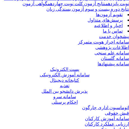
بت پانزدهم
نتایج آزمون کلت نوبت چهاردهم
گواهی آزمون
ایج دوره بیست و سوم آزمون بسندگی زبان
تقویم آزمون‌ها
پرسش‌های متداول
اخبار و اطلاعیه
تماس با ما
شخوان خدمت
مانه احراز هویت متمرکز
لاعات پژوهشی
مانه علم سنجی
مانه گلستان
مانه پیشنهادها
پست الکترونیک
سامانه آموزش الکترونیکی
کتابخانه دیجیتال
تغذیه
پذیرش دانشجو بین الملل
سامانه سرو
احکام پرسنلی
وماسیون اداری چارگون
ش حقوقی
مانه آموزش کارکنان
زیابی عملکرد کارکنان