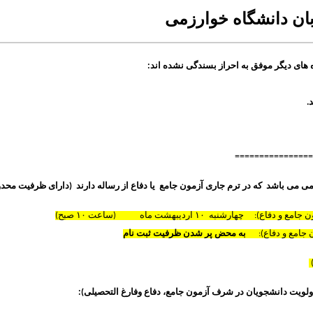
ان دانشگاه خوارزمی
ه های دیگر موفق به احراز بسندگی نشده اند:
.
================
می می باشد که در ترم جاری آزمون جامع
یا دفاع از رساله
دارند (دارای ظرفیت محدو
ن جامع و دفاع):
چهارشنبه ۱۰ اردیبهشت
ماه
۱۴۰۴ (
ساعت
۱۰
صبح)
ن جامع و دفاع):
به محض پر شدن ظرفیت ثبت نام
ولویت دانشجویان در شرف آزمون جامع، دفاع وفارغ التحصیلی):