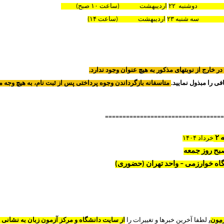
زمی ): دوشنبه
۲۲
اردیبهشت
۱۴۰۴ (
ساعت
۱۰
صبح)
رزمی): سه شنبه
۲۳
اردیبهشت
۱۴۰۴ (
ساعت
۱۴
)
ر خارج از نوبتهای مذکور به هیچ عنوان وجود ندارد.
ی را مبذول نمایید.
متاسفانه بازگرداندن وجوه پرداختی پس از ثبت نام، به هیچ وجه م
==================================
۲
خرداد ۱۴۰۴
ح روز جمعه
اه خوارزمی – واحد تهران (حضوری)
زمون
،
لطفا آخرین خبرها و تغییرات را
از سایت دانشگاه و مرکز آزمون زبان به نشانی