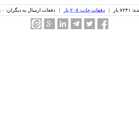
بار |
دفعات چاپ: ۲۰۸ بار
| دفعات ارسال به دیگران: ۰ بار |