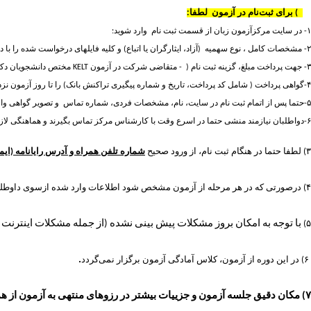
۲)
برای ثبت‌نام در آزمون لطفا
:
۱-
در سایت مرکزآزمون زبان از قسمت ثبت نام وارد شوید:
۲-
مشخصات کامل
، نوع
سهمیه (آزاد،
ایثارگران یا اتباع) و
کلیه
فایلهای درخواست شده را با د
۳-
جهت پرداخت مبلغ، گزینه ثبت نام (
۱-
متقاضی شرکت در آزمون
KELT
مختص دانشجویان دکت
۴-
گواهی پرداخت
( شامل کد پرداخت، تاریخ و شماره پیگیری تراکنش بانک)
را تا روز آزمون نزد
۵-حتما
پس از اتمام ثبت نام در سایت، نام، مشخصات فردی، شماره تماس و تصویر گواهی واریز
۶-
دواطلبان نیازمند منشی حتما در اسرع وقت با کارشناس مرکز تماس بگیرند و هماهنگی لازم 
۳)
لطفا حتما در هنگام ثبت نام، از ورود صحیح
شماره تلفن همراه و آدرس رایانامه (ایم
۴)
درصورتی که در هر مرحله‌ از آزمون مشخص شود اطلاعات وارد شده ازسوی داوطلب ص
با توجه به امکان بروز مشکلات پیش بینی نشده (از جمله مشکلات اینترنت و 
۵)
.
۶)
در این دوره از آزمون، کلاس آمادگی آزمون برگزار نمی‌گردد
۷)
مکان دقیق جلسه آزمون و جزییات بیشتر در رزوهای منتهی به آزمون از 